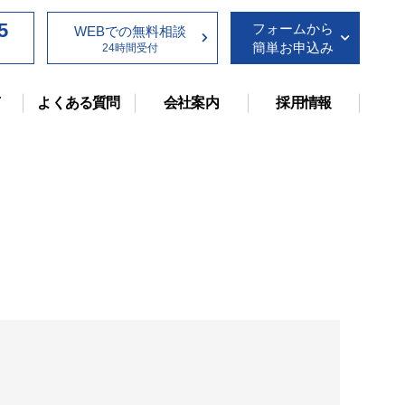
5
フォームから
WEB
での無料
相談
簡単
お
申込
み
24時間受付
声
よくある質問
会社案内
採用情報