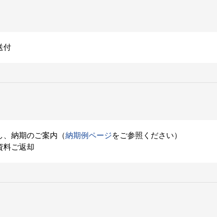
送付
し、納期のご案内（
納期例ページ
をご参照ください）
資料ご返却